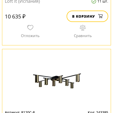
Loft It (Испания)
11 шт.
10 635 ₽
В КОРЗИНУ
8120C-8
243385